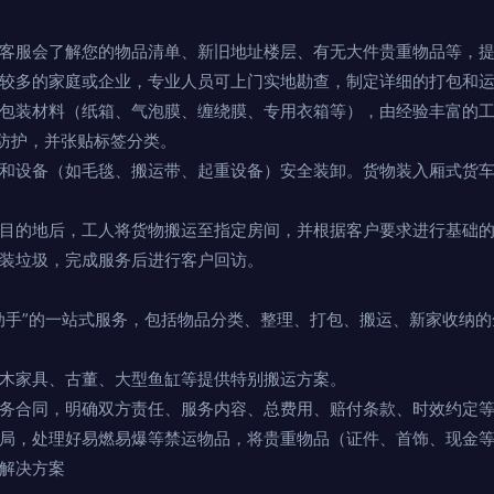
客服会了解您的物品清单、新旧地址楼层、有无大件贵重物品等，
较多的家庭或企业，专业人员可上门实地勘查，制定详细的打包和
包装材料（纸箱、气泡膜、缠绕膜、专用衣箱等），由经验丰富的
防护，并张贴标签分类。
和设备（如毛毯、搬运带、起重设备）安全装卸。货物装入厢式货车
目的地后，工人将货物搬运至指定房间，并根据客户要求进行基础
装垃圾，完成服务后进行客户回访。
动手”的一站式服务，包括物品分类、整理、打包、搬运、新家收纳
木家具、古董、大型鱼缸等提供特别搬运方案。
务合同，明确双方责任、服务内容、总费用、赔付条款、时效约定
局，处理好易燃易爆等禁运物品，将贵重物品（证件、首饰、现金
合解决方案