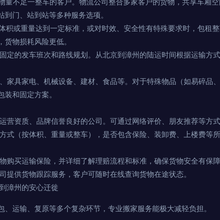
物量不足一整车的客户。物流公司整合多家客户的货物，共享车厢空
站到门、站到站等多种服务选项。
体积或重量达到一定标准，或对时效、安全性有特殊要求时，包租整
，货物损耗风险更低。
固定的发车班次和路线规划。从北京到漳州的陆运时间根据运输方式不
。
、家具家电、机械设备、建材、食品等。对于特殊物品（如易碎品
包装和固定方案。
运营资质、品牌信誉良好的公司。可通过网络评价、朋友推荐等方
方式（按体积、重量或整车），是否包含保险、装卸费、上楼费等
物购买运输保险，并详细了解理赔流程和标准，确保货物安全有保
司提供货物跟踪服务，客户可随时在线查询货物在途状态。
京到漳州的安心迁徙
包、运输、复原等多个复杂环节，专业搬家服务能极大减轻负担。